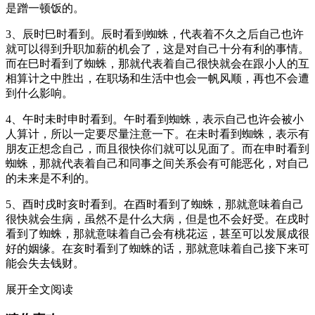
是蹭一顿饭的。
3、辰时巳时看到。辰时看到蜘蛛，代表着不久之后自己也许
就可以得到升职加薪的机会了，这是对自己十分有利的事情。
而在巳时看到了蜘蛛，那就代表着自己很快就会在跟小人的互
相算计之中胜出，在职场和生活中也会一帆风顺，再也不会遭
到什么影响。
4、午时未时申时看到。午时看到蜘蛛，表示自己也许会被小
人算计，所以一定要尽量注意一下。在未时看到蜘蛛，表示有
朋友正想念自己，而且很快你们就可以见面了。而在申时看到
蜘蛛，那就代表着自己和同事之间关系会有可能恶化，对自己
的未来是不利的。
5、酉时戌时亥时看到。在酉时看到了蜘蛛，那就意味着自己
很快就会生病，虽然不是什么大病，但是也不会好受。在戌时
看到了蜘蛛，那就意味着自己会有桃花运，甚至可以发展成很
好的姻缘。在亥时看到了蜘蛛的话，那就意味着自己接下来可
能会失去钱财。
展开全文阅读