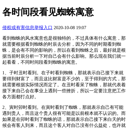
各时间段看见蜘蛛寓意
侵权或有害信息举报入口
2020-10-08 19:07
看到蜘蛛的风水寓意也是很独特的，不过具体有什么寓意，那
就需要根据看到蜘蛛的时辰去分析，因为不同的时期看到蜘
蛛，是会有不同的影响的，所以在看到蜘蛛之后，最好就是根
据当前时辰分析一下对自己会有什么影响。那么现在我们就一
起看看，不同时间段看到蜘蛛的寓意。
1、子时丑时看到。在子时看到蜘蛛，那就表示自己接下来就
要得到财富了，而且这比财富是不少的，至于得到的方式，那
就需要根据实际情况而定了。在丑时看呆了蜘蛛，那就代表着
接下来自己会在事业上遇到一些挫折，所以一定要注意把工作
各方面都打点好。
2、寅时卯时看到。在寅时看到了蜘蛛，那就表示自己有可能
遇到贵人，而且这个贵人很有可能是以前根本就不认识的。而
如果是在卯时看到了蜘蛛的话，那就表示自己接下来白天的时
候会有客人到来，而且这个客人对自己没有什么益处，也许就