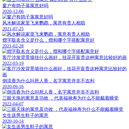
窗户有鸽子落寓意好吗
2020-12-06
风水解说家里飞来鹦鹉，寓意有贵人相助
2021-07-25
熠字取名含义是什么，熠和哪个字搭配寓意好
2021-02-28
客厅沙发背景墙挂什么画好，挂花开富贵这种寓意比较好的画
2022-03-19
倒流香为什么叫死人香，名字寓意并非不吉利
2020-09-16
三眼天珠的寓意及功效 ，代表福禄寿为什么不能戴着睡觉
2022-04-07
女生送男生鞋子的寓意
2020-10-14