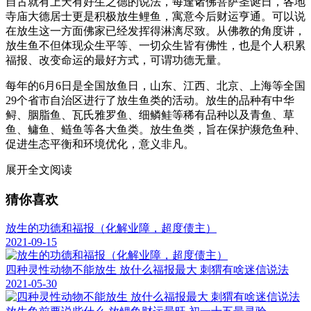
自古就有上天有好生之德的说法，每逢诸佛菩萨圣诞日，各地
寺庙大德居士更是积极放生鲤鱼，寓意今后财运亨通。可以说
在放生这一方面佛家已经发挥得淋漓尽致。从佛教的角度讲，
放生鱼不但体现众生平等、一切众生皆有佛性，也是个人积累
福报、改变命运的最好方式，可谓功德无量。
每年的6月6日是全国放鱼日，山东、江西、北京、上海等全国
29个省市自治区进行了放生鱼类的活动。放生的品种有中华
鲟、胭脂鱼、瓦氏雅罗鱼、细鳞鲑等稀有品种以及青鱼、草
鱼、鳙鱼、鲢鱼等各大鱼类。放生鱼类，旨在保护濒危鱼种、
促进生态平衡和环境优化，意义非凡。
展开全文阅读
猜你喜欢
放生的功德和福报（化解业障，超度债主）
2021-09-15
四种灵性动物不能放生 放什么福报最大 刺猬有啥迷信说法
2021-05-30