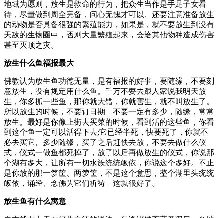
地域为愿则，放生是救命的行为，把众生当作是手足子女看
待，尽量做到周全完备，问心无愧才可以。还要注意准备放生
的动物是否具备很强的繁殖能力，如果是，就不要放生到没有
天敌的生物圈中，否则大量繁殖起来，会给其他物种造成伤害
甚至灭顶之灾。
放生什么鱼福报最大
佛教认为放生鱼功德无量，是有福报的好事，要随缘，不要刻
意放生，没有规定用什么鱼。千万不要去跟人家说我明天放
生，你多抓一些鱼，那你就大错，你就害生，就不叫放生了。
所以放生的时候，不要订日期，不要一定有多少，随缘，常常
放生。最好是你像上街去买菜的时候，看到活的这些鱼，你看
到这个鱼一定可以活得下去;它已经半死，快要死了，你就不
必去买它。多少随缘，买了之后赶快去放，不要去做什么仪
式，仪式一做鱼都死掉了，放了以后再做放生的仪式，你说那
个湖有多大，让所有一切水族统统皈依，你说这个多好。不止
是你放的那一箩筐、两箩筐，不是这个意思，整个湖里头统统
皈依，诵经、念佛为它们祈祷，这就很好了。
放生鱼有什么寓意