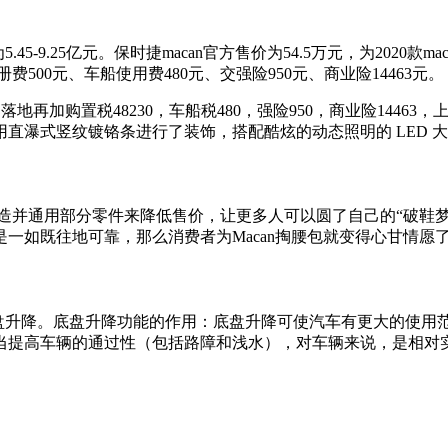
45-9.25亿元。保时捷macan官方售价为54.5万元，为2020款ma
费500元、车船使用费480元、交强险950元、商业险14463元。
部落地再加购置税48230，车船税480，强险950，商业险14463
直瀑式竖纹镀铬条进行了装饰，搭配酷炫的动态照明的 LED 
造并通用部分零件来降低售价，让更多人可以圆了自己的“破鞋
一如既往地可靠，那么消费者为Macan掏腰包就变得心甘情愿
才能底盘升降。底盘升降功能的作用：底盘升降可使汽车有更大的使
当提高车辆的通过性（包括路障和浅水），对车辆来说，是相对