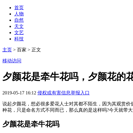
首页
人物
自然
天文
文艺
科技
主页
> 百家 > 正文
移动访问
夕颜花是牵牛花吗，夕颜花的
2019-05-17 16:12
侵权或有害信息举报入口
说起夕颜花，想必很多爱花人士对其都不陌生，因为其观赏价
种花，只是命名方式不同而已，那么真的是这样吗?今天就带大
夕颜花是牵牛花吗